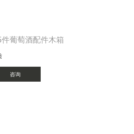
红酒小工具
5件葡萄酒配件木箱
质
咨询